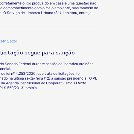
corretamente o lixo produzido em casa é uma questão não
de comprometimento com o meio ambiente, mas também de
a. O Serviço de Limpeza Urbana (SLU) coletou, entre ja...
24/10/2024
e licitação segue para sanção
 do Senado Federal durante sessão deliberativa ordinária
encial.
 de lei nº 4.253/2020, que trata de licitações, foi
ado na ultima sexta-feira (12) a sansão presidencial. O PL
e da Agenda Institucional do Cooperativismo. O texto
(PLS 559/2013) proibia...