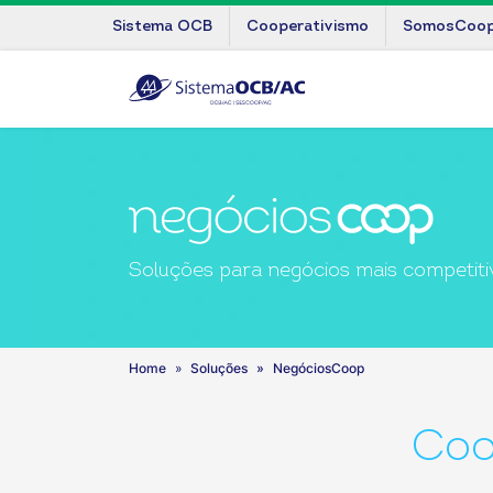
Sistema OCB
Cooperativismo
SomosCoo
Soluções para negócios mais competiti
in
Home
Soluções
NegóciosCoop
Coo