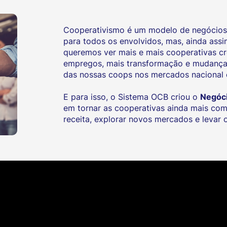
Cooperativismo é um modelo de negócios. 
para todos os envolvidos, mas, ainda assi
queremos ver mais e mais cooperativas c
empregos, mais transformação e mudança,
das nossas coops nos mercados nacional e
E para isso, o Sistema OCB criou o
Negóc
em tornar as cooperativas ainda mais com
receita, explorar novos mercados e levar 