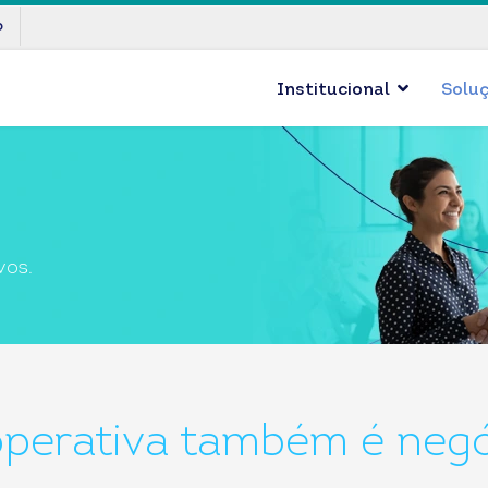
p
Institucional
Solu
vos.
perativa também é negó