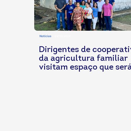
Notícias
24/10/2024
Dirigentes de cooperat
da agricultura familiar
visitam espaço que ser
cedido pela SPU para se
sede da Central