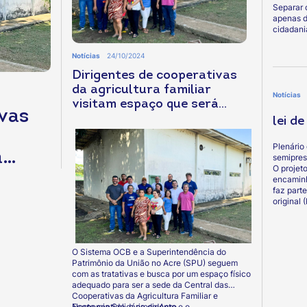
Separar 
apenas 
cidadani
Notícias
24/10/2024
Dirigentes de cooperativas
da agricultura familiar
Notícias
visitam espaço que será
ivas
cedido pela SPU para ser a
lei d
sede da Central
Plenário
á
semipres
O projeto
r a
encaminh
faz part
original 
O Sistema OCB e a Superintendência do
Patrimônio da União no Acre (SPU) seguem
com as tratativas e busca por um espaço físico
adequado para ser a sede da Central das
Cooperativas da Agricultura Familiar e
Economia Solidária do Acre.
Neste sentido, o presidente e o