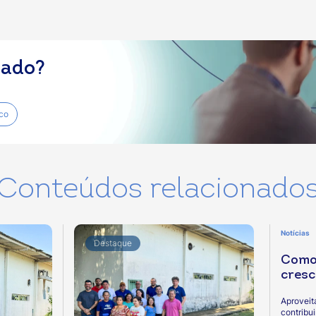
sado?
co
Conteúdos relacionado
Notícias
Destaque
Como 
cresc
Aproveit
contribu