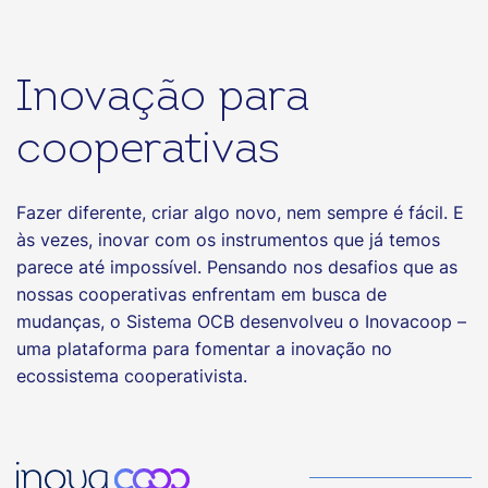
rural, o projeto contribui para preservar a
memória institucional e orientar as novas
gerações na construção de um
desenvolvimento mais sustentável e
inclusivo para o Acre.
Inovação para
cooperativas
Fazer diferente, criar algo novo, nem sempre é fácil. E
às vezes, inovar com os instrumentos que já temos
parece até impossível. Pensando nos desafios que as
nossas cooperativas enfrentam em busca de
mudanças, o Sistema OCB desenvolveu o Inovacoop –
uma plataforma para fomentar a inovação no
ecossistema cooperativista.